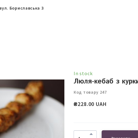
вул. Бориславська 3
In stock
Люля-кебаб з курк
Код товару 247
₴228.00 UAH